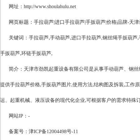
网址：http://www.shoulahulu.net
网页标题：手拉葫芦|进口手拉葫芦|手扳葫芦|价格|品牌-天
关键词：
手拉葫芦
,
手动葫芦
,
进口手拉葫芦
,
钢丝绳手扳葫芦
,
手扳葫芦
,
环链手扳葫芦
,
简介：天津市劲凯起重设备有限公司是从事手动葫芦、钢丝
提供手拉葫芦价格,手扳葫芦图片,使用方法,结构图及拆装,工作
运、起重机械、液压设备的现代化企业,可根据客户的需求特殊订制。1
网站IP：-
备案号：津ICP备12004498号-11
自定义标题