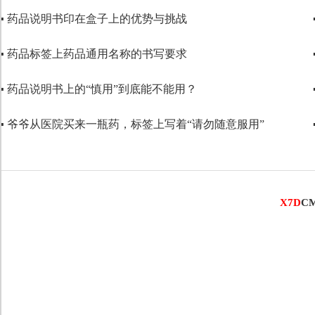
▪ 药品说明书印在盒子上的优势与挑战
代码语言
▪ 药品标签上药品通用名称的书写要求
▪ 药品说明书上的“慎用”到底能不能用？
▪ 爷爷从医院买来一瓶药，标签上写着“请勿随意服用”
X7D
C