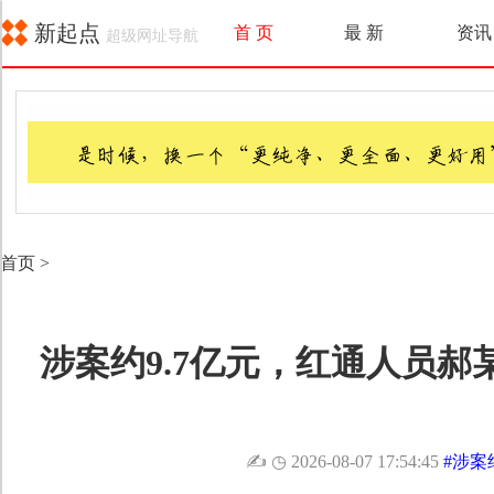
新起点
首 页
最 新
资讯
超级网址导航
首页
>
涉案约9.7亿元，红通人员
✍
◷ 2026-08-07 17:54:45
#涉案