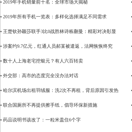
▪ 2019年手机销量前十名：全球市场大揭秘
代码语言
▪ 2019年所有手机一览表：多样化选择满足不同需求
▪ 王楚钦孙颖莎联手3比0战胜林诗栋蒯曼：精彩对决彰显
▪ 涉案约9.7亿元，红通人员郝某被遣返，法网恢恢终究
▪ 数十人上海老宅挖银元？有人六百转卖
▪ 外交部：高市的态度完全没办法对话
▪ 哈尔滨机场出租羽绒服：洗2次不再租，背后原因引发热
▪ 联合国厕所不再提供擦手纸，倡导环保新措施
▪ 药品说明书该改了：一粒米盖住6个字