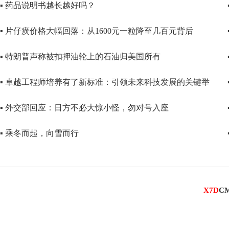
▪ 药品说明书越长越好吗？
▪ 片仔癀价格大幅回落：从1600元一粒降至几百元背后
▪ 特朗普声称被扣押油轮上的石油归美国所有
▪ 卓越工程师培养有了新标准：引领未来科技发展的关键举
▪ 外交部回应：日方不必大惊小怪，勿对号入座
▪ 乘冬而起，向雪而行
X7D
C
■