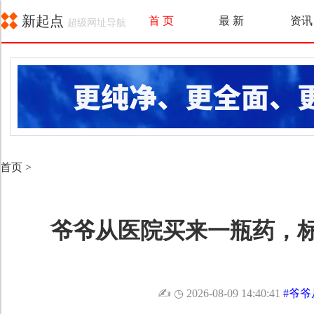
新起点
首 页
最 新
资讯
超级网址导航
首页
>
爷爷从医院买来一瓶药，标
✍
◷ 2026-08-09 14:40:41
#爷爷