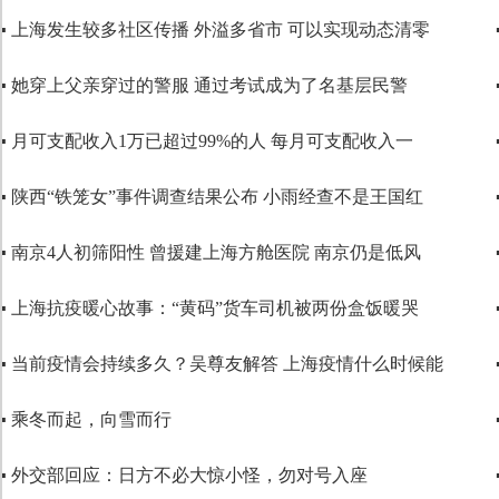
▪ 上海发生较多社区传播 外溢多省市 可以实现动态清零
代码语言
▪ 她穿上父亲穿过的警服 通过考试成为了名基层民警
▪ 月可支配收入1万已超过99%的人 每月可支配收入一
▪ 陕西“铁笼女”事件调查结果公布 小雨经查不是王国红
▪ 南京4人初筛阳性 曾援建上海方舱医院 南京仍是低风
▪ 上海抗疫暖心故事：“黄码”货车司机被两份盒饭暖哭
▪ 当前疫情会持续多久？吴尊友解答 上海疫情什么时候能
▪ 乘冬而起，向雪而行
▪ 外交部回应：日方不必大惊小怪，勿对号入座