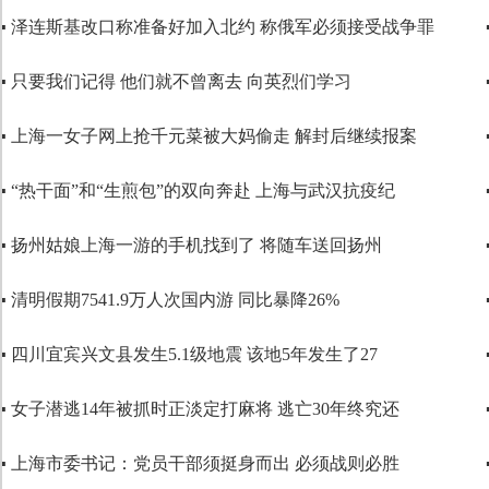
▪ 泽连斯基改口称准备好加入北约 称俄军必须接受战争罪
▪ 只要我们记得 他们就不曾离去 向英烈们学习
▪ 上海一女子网上抢千元菜被大妈偷走 解封后继续报案
▪ “热干面”和“生煎包”的双向奔赴 上海与武汉抗疫纪
▪ 扬州姑娘上海一游的手机找到了 将随车送回扬州
▪ 清明假期7541.9万人次国内游 同比暴降26%
▪ 四川宜宾兴文县发生5.1级地震 该地5年发生了27
▪ 女子潜逃14年被抓时正淡定打麻将 逃亡30年终究还
▪ 上海市委书记：党员干部须挺身而出 必须战则必胜