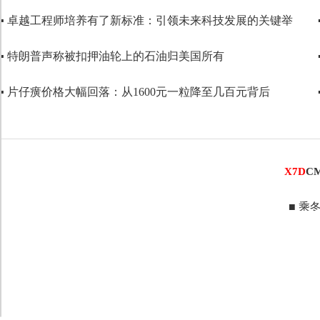
▪ 卓越工程师培养有了新标准：引领未来科技发展的关键举
▪ 特朗普声称被扣押油轮上的石油归美国所有
▪ 片仔癀价格大幅回落：从1600元一粒降至几百元背后
X7D
C
■ 乘冬而