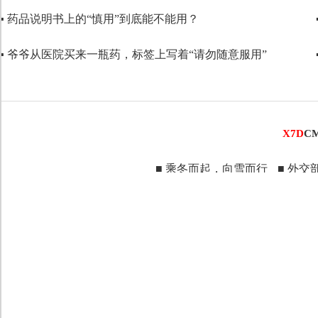
▪ 药品说明书上的“慎用”到底能不能用？
代码语言
▪ 爷爷从医院买来一瓶药，标签上写着“请勿随意服用”
X7D
C
■ 乘冬而起，向雪而行
■ 外交部