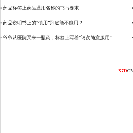
▪ 药品标签上药品通用名称的书写要求
代码语言
▪ 药品说明书上的“慎用”到底能不能用？
▪ 爷爷从医院买来一瓶药，标签上写着“请勿随意服用”
X7D
C