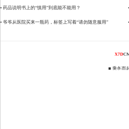
▪ 药品说明书上的“慎用”到底能不能用？
代码语言
▪ 爷爷从医院买来一瓶药，标签上写着“请勿随意服用”
X7D
C
■ 乘冬而起