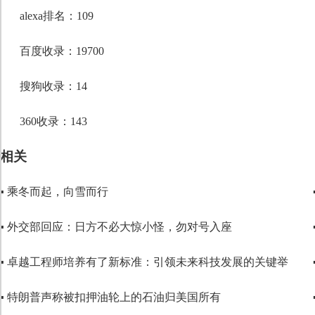
段落格式
alexa排名：109
字体
百度收录：19700
字号
搜狗收录：14
360收录：143
相关
▪ 乘冬而起，向雪而行
▪ 外交部回应：日方不必大惊小怪，勿对号入座
▪ 卓越工程师培养有了新标准：引领未来科技发展的关键举
▪ 特朗普声称被扣押油轮上的石油归美国所有