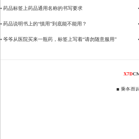
▪ 药品标签上药品通用名称的书写要求
代码语言
▪ 药品说明书上的“慎用”到底能不能用？
▪ 爷爷从医院买来一瓶药，标签上写着“请勿随意服用”
X7D
C
■ 乘冬而起