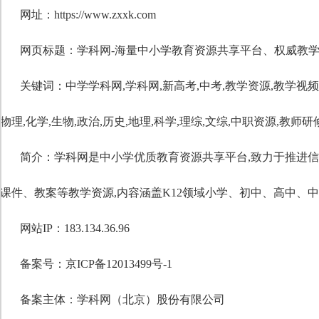
网址：https://www.zxxk.com
网页标题：学科网-海量中小学教育资源共享平台、权威教学资
关键词：
中学学科网
,
学科网
,
新高考
,
中考
,
教学资源
,
教学视频
物理
,
化学
,
生物
,
政治
,
历史
,
地理
,
科学
,
理综
,
文综
,
中职资源
,
教师研
简介：学科网是中小学优质教育资源共享平台,致力于推进信
课件、教案等教学资源,内容涵盖K12领域小学、初中、高中、
网站IP：183.134.36.96
备案号：京ICP备12013499号-1
备案主体：学科网（北京）股份有限公司
自定义标题