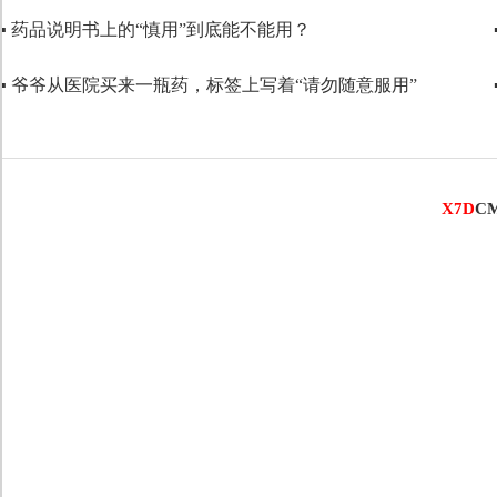
▪ 药品说明书上的“慎用”到底能不能用？
代码语言
▪ 爷爷从医院买来一瓶药，标签上写着“请勿随意服用”
X7D
C