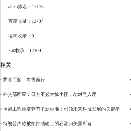
段落格式
alexa排名：13176
字体
百度收录：12707
字号
搜狗收录：0
360收录：12300
相关
▪ 乘冬而起，向雪而行
▪ 外交部回应：日方不必大惊小怪，勿对号入座
▪ 卓越工程师培养有了新标准：引领未来科技发展的关键举
▪ 特朗普声称被扣押油轮上的石油归美国所有