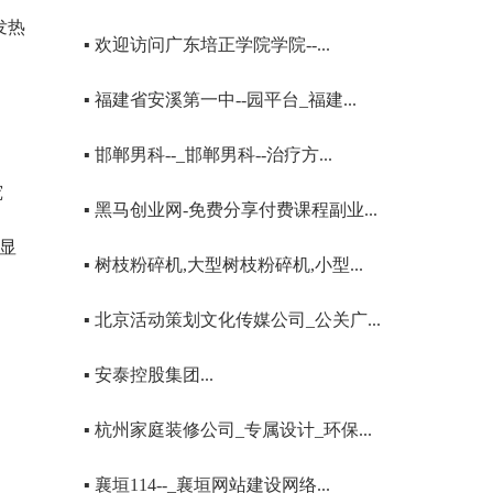
发热
▪ 欢迎访问广东培正学院学院--...
▪ 福建省安溪第一中--园平台_福建...
▪ 邯郸男科--_邯郸男科--治疗方...
究
▪ 黑马创业网-免费分享付费课程副业...
彰显
▪ 树枝粉碎机,大型树枝粉碎机,小型...
▪ 北京活动策划文化传媒公司_公关广...
▪ 安泰控股集团...
▪ 杭州家庭装修公司_专属设计_环保...
▪ 襄垣114--_襄垣网站建设网络...