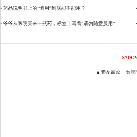
▪ 药品说明书上的“慎用”到底能不能用？
代码语言
▪ 爷爷从医院买来一瓶药，标签上写着“请勿随意服用”
X7D
C
■ 乘冬而起，向雪而